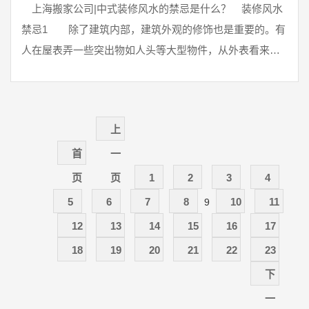
上海搬家公司|中式装修风水的禁忌是什么？ 装修风水
禁忌1 除了建筑内部，建筑外观的修饰也是重要的。有
人在屋表弄一些突出物如人头等大型物件，从外表看来好
像房屋长瘤。这种 ...
上
首
一
页
页
1
2
3
4
5
6
7
8
10
11
9
12
13
14
15
16
17
18
19
20
21
22
23
下
一