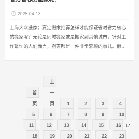
2025-04-13
上海大众搬家；嘉定搬家推荐怎样才能保证省时省力省心
的搬家呢？无论是同城搬家或是搬家到其他城市，针对工
作繁忙的人们而言，搬家都是一件非常繁琐的事儿。假如
搬家前沒有制订一份详细的搬家方案，那么搬家一旦出现
突发状况真的令人十分头疼。那麼，怎样才能保证省时省
心搬家呢？做好以下两点让您搬家不发愁。1、了解搬家常
上
识做好准备工作①搬家需要提早一周或者更长时间把日常
生活用品及其零碎物件打包好，放进统一的塑料收纳箱或
首
一
者纸箱内，使用搬家打包编织袋也是可以的。②微波炉、
页
页
1
2
3
4
电饭锅等 ...
5
6
7
8
9
10
11
12
13
14
15
16
17
18
19
20
21
22
23