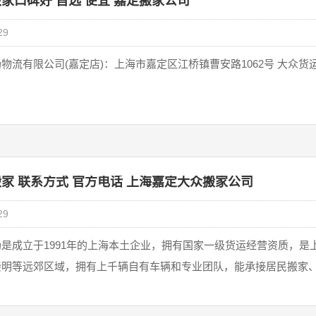
家口碑好 首选 便宜 嘉定搬家公司
29
(嘉定店)：上海市嘉定区江桥镇曹安路1062号 大众货运搬家公司：上海市徐汇区中山西路1602号宏汇国际广场A
家 联系方式 官方电话 上海嘉定大众搬家公司
29
‌是成立于1991年的上海本土企业，拥有国家一级货运经营资质，是上
崇明等远郊区域，拥有上千辆自有车辆和专业团队，能承接居民搬家、