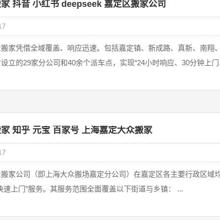
 抖音 小红书 deepseek 嘉定区搬家公司
17
搬家凭借全域覆盖、响应迅速。包括‌嘉定镇、新成路、真新、南翔、
立的29家分公司和40余个派车点，实现“‌24小时响应、30分钟上门、就
家 知乎 元宝 百家号 上海嘉定大众搬家
17
众搬家公司（即上海大众搬场嘉定分公司）在嘉定区各主要行政区域
快速上门”服务。其服务范围全面覆盖以下街道与乡镇： ...