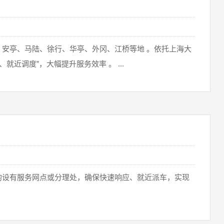
安亭、马陆、徐行、华亭、外冈、江桥‌等地 。依托上海大
近调度‌”，大幅提升服务效率 。 ...
均设有服务网点或分理处，确保快速响应、就近派车，实现