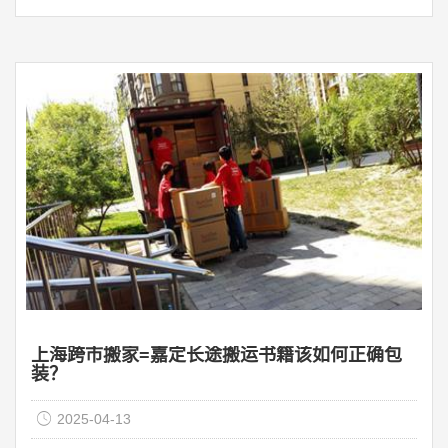
鸟、蜥蜴和蛇。那么，作为一家搬家公司，当我们遇到宠
物时，我们该怎么办呢？需要注意的事项是什么？1.有狗
的家庭狗有很多种，小狗。大狗。温柔，凶猛，不同，喜
欢不同的环境和状态，我们需要与客户清楚沟通，看看客
户的需求；毕竟，狗死于太兴奋或太害怕，如果客户的狗
不能接受，我们也试图建议客户寄养宠物，搬 ...
上海跨市搬家=嘉定长途搬运书籍该如何正确包
装？
2025-04-13