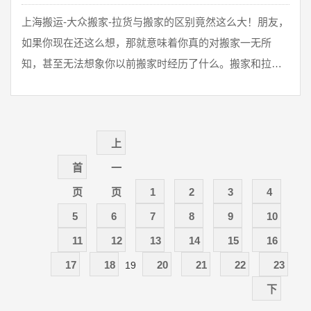
上海搬运-大众搬家-拉货与搬家的区别竟然这么大！朋友，
如果你现在还这么想，那就意味着你真的对搬家一无所
知，甚至无法想象你以前搬家时经历了什么。搬家和拉
货，看起来相似，其实差千里。搬家和拉货差这么多？公
兴搬家公司之前的文章简单提到了搬家和拉货的区别。货
运是提供普通货物运输，重点是运输。货物一般较大，或
上
距离较远，跨省，甚至跨国，货运交易人员一般为批发商
供货。货运是建材市场、生鲜市场的蔬菜水果，或批发市
首
一
场的货物等。具有货物交易的性质，运输货物时只提供 ...
页
页
1
2
3
4
5
6
7
8
9
10
11
12
13
14
15
16
17
18
20
21
22
23
19
下