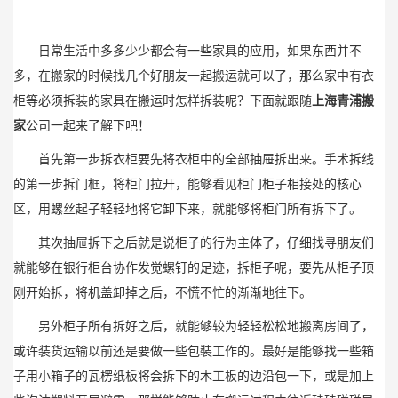
日常生活中多多少少都会有一些家具的应用，如果东西并不
多，在搬家的时候找几个好朋友一起搬运就可以了，那么家中有衣
柜等必须拆装的家具在搬运时怎样拆装呢？下面就跟随
上海青浦搬
家
公司一起来了解下吧！
首先第一步拆衣柜要先将衣柜中的全部抽屉拆出来。手术拆线
的第一步拆门框，将柜门拉开，能够看见柜门柜子相接处的核心
区，用螺丝起子轻轻地将它卸下来，就能够将柜门所有拆下了。
其次抽屉拆下之后就是说柜子的行为主体了，仔细找寻朋友们
就能够在银行柜台协作发觉螺钉的足迹，拆柜子呢，要先从柜子顶
刚开始拆，将机盖卸掉之后，不慌不忙的渐渐地往下。
另外柜子所有拆好之后，就能够较为轻轻松松地搬离房间了，
或许装货运输以前还是要做一些包裝工作的。最好是能够找一些箱
子用小箱子的瓦楞纸板将会拆下的木工板的边沿包一下，或是加上