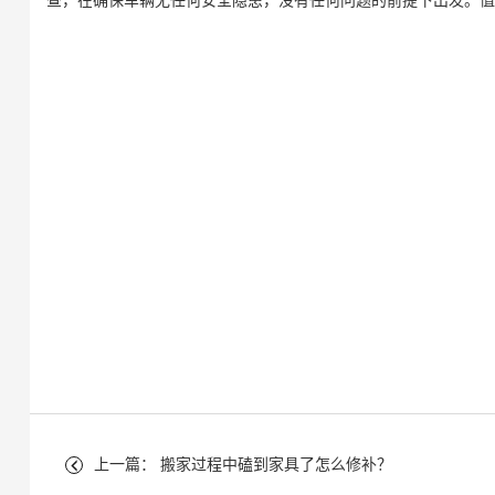
查，在确保车辆无任何安全隐患，没有任何问题的前提下出发。值
上一篇： 搬家过程中磕到家具了怎么修补？