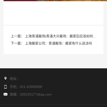
上一篇： 上海青浦搬场|青浦大众搬场：搬家后应该如何进
行全方面保洁工作？
下一篇： 上海搬家公司：青浦搬场：搬家有什么说法吗
地址：
手机：021-62868088
邮箱：335226177@qq.com